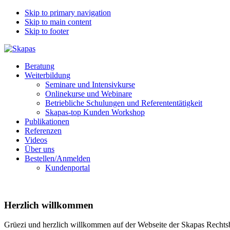
Skip to primary navigation
Skip to main content
Skip to footer
Schulungs-
Beratung
und
Weiterbildung
Kompetenzzentrum
Seminare und Intensivkurse
für
Onlinekurse und Webinare
Arbeitsrecht
Betriebliche Schulungen und Referententätigkeit
und
Skapas-top Kunden Workshop
Personal-
Publikationen
Arbeit
Referenzen
Schweiz
Videos
Über uns
Bestellen/Anmelden
Kundenportal
Herzlich willkommen
Grüezi und herzlich willkommen auf der Webseite der Skapas Recht